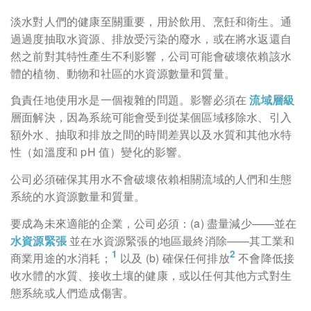
淡水對人們的健康至關重要，用於飲用、烹飪和衛生。通
過過度抽取水資源、排放受污染的廢水，或在將水返還自
然之前對其特性產生不利影響，公司可能會破壞依賴該水
體的植物、動物和社區的水資源數量和質量。
負責任地使用水是一個複雜的問題。影響必須在
流域層級
層面解決，因為系統可能會受到從某個區域移除水、引入
額外水、抽取和排放之間的時間差異以及水質和其他水特
性（如溫度和 pH 值）變化的影響。
公司必須確保其用水不會破壞依賴相關流域的人們和生態
系統的水資源數量和質量。
要成為未來適能的企業，公司必須：(a) 盡量減少——並在
水資源緊張
並在水資源緊張的地區最終消除——其工業和
商業用途的水消耗；
以及 (b) 確保任何排放
不會降低接
收水體的水質、接收土壤的健康，或以任何其他方式對生
態系統或人們造成傷害。